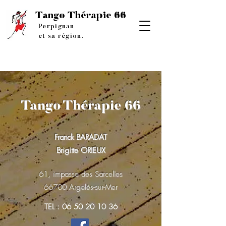
Tango
Thérapie 66
Perpignan
et sa région.
Tango
Thérapie 66
Franck BARADAT
Brigitte ORIEUX
61, impasse des Sarcelles
66700 Argelès-sur-Mer
TEL :
06 50 20 10 36