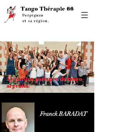
Tango
Thérapie 66
Perpignan
et sa région.
La passion partagée du tango
argentin.
Franck BARADAT