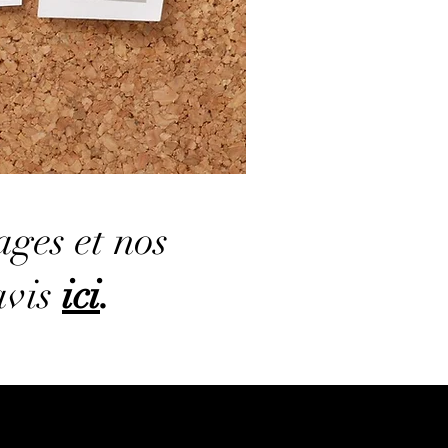
ages et nos
avis
ici
.