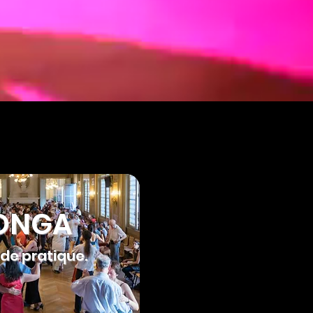
ONGA
ide prati
que.